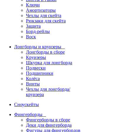
Ключи
Амортизаторы
Чехлы для скейта
Рюкзаки для скейта
Защита
Борд-рейлы
Воск
Лонгборды и круизеры
Лонгборды в сборе
Круизеры
Шкурка для лонгборда
Подвески
Подшипники
Колёса
Винты
Чехлы для лонгборда/
круизера
Сноускейты
Фингерборды
Фингерборды в сборе
Деки для фингерборда
Фигуры для фингербордов